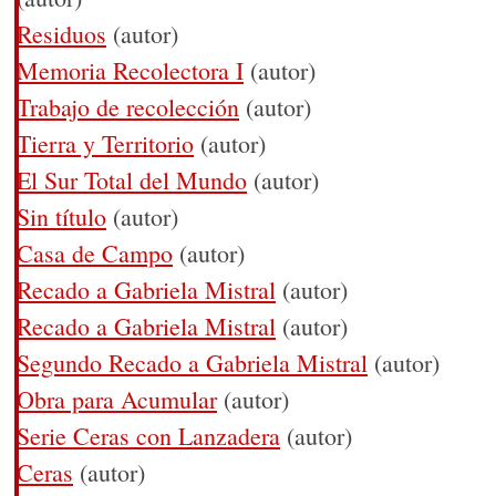
Residuos
(autor)
Memoria Recolectora I
(autor)
Trabajo de recolección
(autor)
Tierra y Territorio
(autor)
El Sur Total del Mundo
(autor)
Sin título
(autor)
Casa de Campo
(autor)
Recado a Gabriela Mistral
(autor)
Recado a Gabriela Mistral
(autor)
Segundo Recado a Gabriela Mistral
(autor)
Obra para Acumular
(autor)
Serie Ceras con Lanzadera
(autor)
Ceras
(autor)