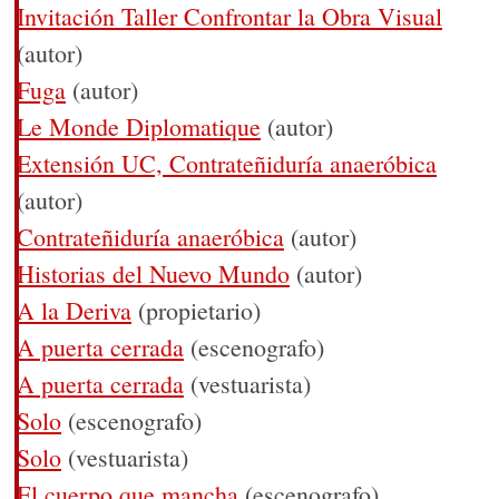
Invitación Taller Confrontar la Obra Visual
(autor)
Fuga
(autor)
Le Monde Diplomatique
(autor)
Extensión UC, Contrateñiduría anaeróbica
(autor)
Contrateñiduría anaeróbica
(autor)
Historias del Nuevo Mundo
(autor)
A la Deriva
(propietario)
A puerta cerrada
(escenografo)
A puerta cerrada
(vestuarista)
Solo
(escenografo)
Solo
(vestuarista)
El cuerpo que mancha
(escenografo)