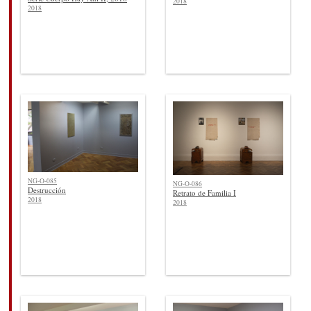
2018
2018
NG-O-085
NG-O-086
Destrucción
Retrato de Familia I
2018
2018