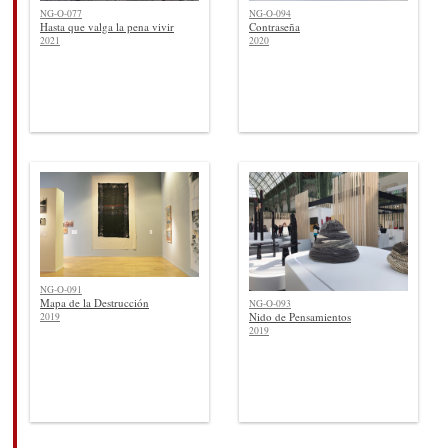
NG-O-077
NG-O-094
Hasta que valga la pena vivir
Contraseña
2021
2020
NG-O-091
Mapa de la Destrucción
NG-O-093
Nido de Pensamientos
2019
2019