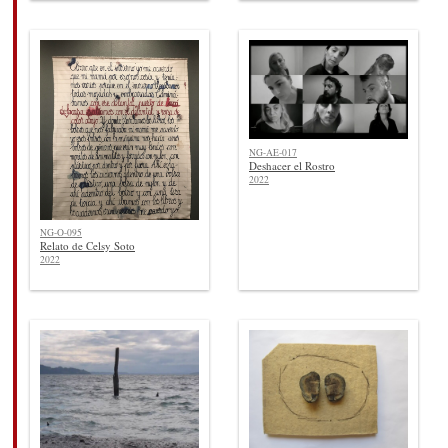
NG-AE-017
Deshacer el Rostro
2022
NG-O-095
Relato de Celsy Soto
2022