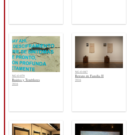
NG-O-087
Retrato de Familia II
NG-O-079
Ruidos y Temblores
2016
2016