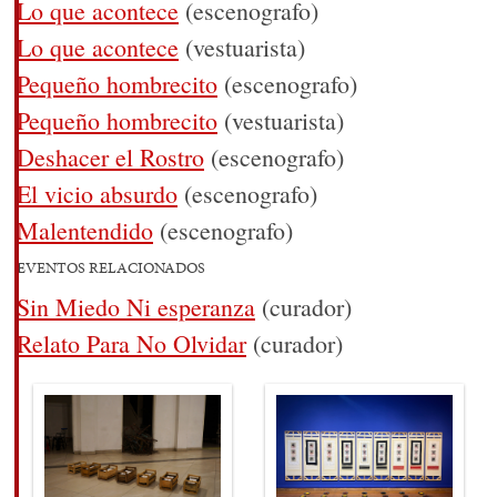
Lo que acontece
(escenografo)
Lo que acontece
(vestuarista)
Pequeño hombrecito
(escenografo)
Pequeño hombrecito
(vestuarista)
Deshacer el Rostro
(escenografo)
El vicio absurdo
(escenografo)
Malentendido
(escenografo)
EVENTOS RELACIONADOS
Sin Miedo Ni esperanza
(curador)
Relato Para No Olvidar
(curador)