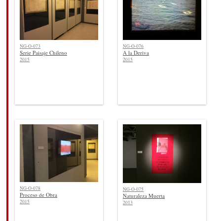
NG-O-073
NG-O-076
Serie Paisaje Chileno
A la Deriva
2015
2015
NG-O-078
NG-O-075
Proceso de Obra
Naturaleza Muerta
2015
2013