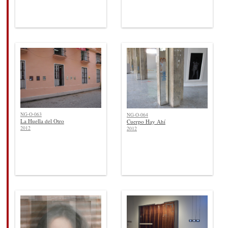
NG-O-063
NG-O-064
La Huella del Otro
Cuerpo Hay Ahí
2012
2012