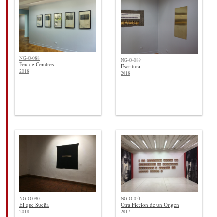
NG-O-088
NG-O-089
Feu de Cendres
Escritura
2018
2018
NG-O-090
NG-O-051.1
El que Sueña
Otra Ficcion de un Origen
2018
2017