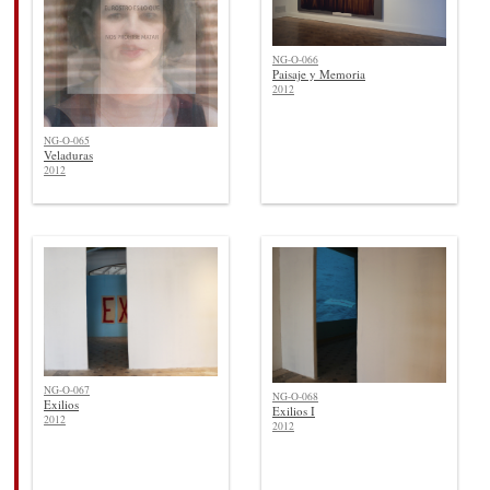
NG-O-066
Paisaje y Memoria
2012
NG-O-065
Veladuras
2012
NG-O-067
NG-O-068
Exilios
Exilios I
2012
2012