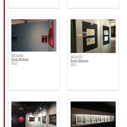
NG-O-069
NG-O-070
Serie Maletas
Serie Sábanas
2012
2012