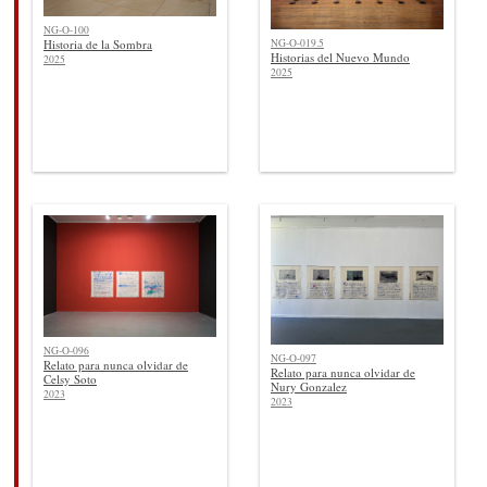
NG-O-100
NG-O-019.5
Historia de la Sombra
Historias del Nuevo Mundo
2025
2025
NG-O-096
NG-O-097
Relato para nunca olvidar de
Relato para nunca olvidar de
Celsy Soto
Nury Gonzalez
2023
2023