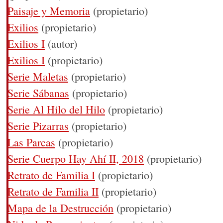
Paisaje y Memoria
(propietario)
Exilios
(propietario)
Exilios I
(autor)
Exilios I
(propietario)
Serie Maletas
(propietario)
Serie Sábanas
(propietario)
Serie Al Hilo del Hilo
(propietario)
Serie Pizarras
(propietario)
Las Parcas
(propietario)
Serie Cuerpo Hay Ahí II, 2018
(propietario)
Retrato de Familia I
(propietario)
Retrato de Familia II
(propietario)
Mapa de la Destrucción
(propietario)