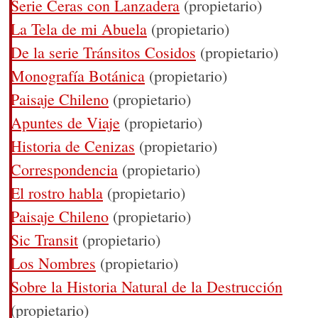
Serie Ceras con Lanzadera
(propietario)
La Tela de mi Abuela
(propietario)
De la serie Tránsitos Cosidos
(propietario)
Monografía Botánica
(propietario)
Paisaje Chileno
(propietario)
Apuntes de Viaje
(propietario)
Historia de Cenizas
(propietario)
Correspondencia
(propietario)
El rostro habla
(propietario)
Paisaje Chileno
(propietario)
Sic Transit
(propietario)
Los Nombres
(propietario)
Sobre la Historia Natural de la Destrucción
(propietario)