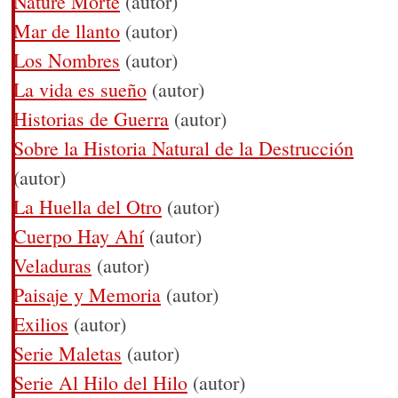
Nature Morte
(autor)
Mar de llanto
(autor)
Los Nombres
(autor)
La vida es sueño
(autor)
Historias de Guerra
(autor)
Sobre la Historia Natural de la Destrucción
(autor)
La Huella del Otro
(autor)
Cuerpo Hay Ahí
(autor)
Veladuras
(autor)
Paisaje y Memoria
(autor)
Exilios
(autor)
Serie Maletas
(autor)
Serie Al Hilo del Hilo
(autor)