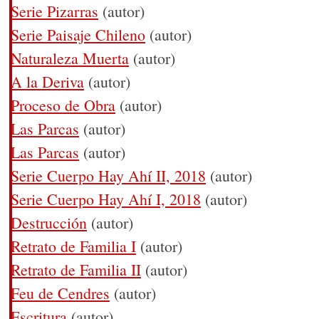
Serie Pizarras
(autor)
Serie Paisaje Chileno
(autor)
Naturaleza Muerta
(autor)
A la Deriva
(autor)
Proceso de Obra
(autor)
Las Parcas
(autor)
Las Parcas
(autor)
Serie Cuerpo Hay Ahí II, 2018
(autor)
Serie Cuerpo Hay Ahí I, 2018
(autor)
Destrucción
(autor)
Retrato de Familia I
(autor)
Retrato de Familia II
(autor)
Feu de Cendres
(autor)
Escritura
(autor)