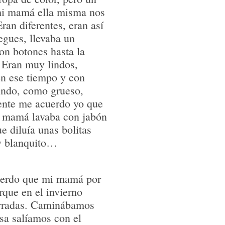
mi mamá ella misma nos
ran diferentes, eran así
egues, llevaba un
con botones hasta la
. Eran muy lindos,
en ese tiempo y con
lindo, como grueso,
ente me acuerdo yo que
i mamá lavaba con jabón
e diluía unas bolitas
y blanquito…
cuerdo que mi mamá por
rque en el invierno
rradas. Caminábamos
asa salíamos con el