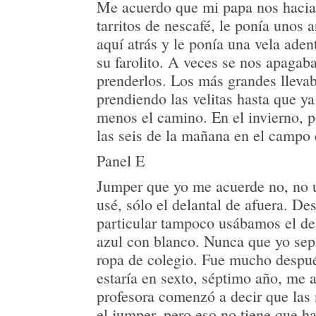
Me acuerdo que mi papa nos hacia 
tarritos de nescafé, le ponía unos a
aquí atrás y le ponía una vela ade
su farolito. A veces se nos apagab
prenderlos. Los más grandes llevab
prendiendo las velitas hasta que y
menos el camino. En el invierno, p
las seis de la mañana en el campo
Panel E
Jumper que yo me acuerde no, no 
usé, sólo el delantal de afuera. De
particular tampoco usábamos el del
azul con blanco. Nunca que yo se
ropa de colegio. Fue mucho despu
estaría en sexto, séptimo año, me 
profesora comenzó a decir que las 
el jumper, pero eso no tiene que h