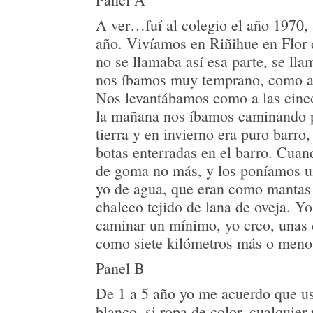
A ver…fuí al colegio el año 1970, 
año. Vivíamos en Riñihue en Flor 
no se llamaba así esa parte, se ll
nos íbamos muy temprano, como a 
Nos levantábamos como a las cinco
la mañana nos íbamos caminando 
tierra y en invierno era puro barro
botas enterradas en el barro. Cuan
de goma no más, y los poníamos u
yo de agua, que eran como mantas 
chaleco tejido de lana de oveja. Y
caminar un mínimo, yo creo, unas 
como siete kilómetros más o men
Panel B
De 1 a 5 año yo me acuerdo que u
blanco, si ropa de color, cualquier