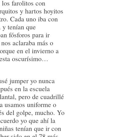
los farolitos con
rquitos y hartos hoyitos
ntro. Cada uno iba con
a y tenían que
an fósforos para ir
a nos aclaraba más o
orque en el invierno a
 esta oscurísimo…
usé jumper yo nunca
spués en la escuela
antal, pero de cuadrillé
pa usamos uniforme o
és del golpe, mucho. Yo
acuerdo yo que ahí la
niñas tenían que ir con
aber sido en el 78 más