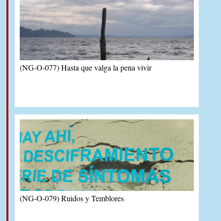
(NG-O-077) Hasta que valga la pena vivir
(NG-O-079) Ruidos y Temblores