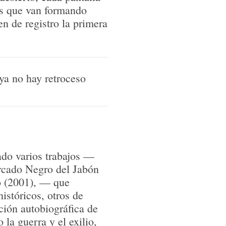
as que van formando
en de registro la primera
as, la fotografía del
la caminata
rece una botella de
ya no hay retroceso
ado varios trabajos —
rcado Negro del Jabón
o (2001), — que
históricos, otros de
ción autobiográfica de
la guerra y el exilio,