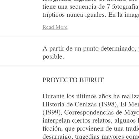
tiene una secuencia de 7 fotografí
trípticos nunca iguales. En la imag
son marcas de carretera prehispánic
Read More
medio muestra ropa encontrada en 
arqueológica y en la izquierda apa
vidrio rota.
A partir de un punto determinado, 
posible.
PROYECTO BEIRUT
Durante los últimos años he realiz
Historia de Cenizas (1998), El Me
(1999), Correspondencias de May
interpelan ciertos relatos, algunos 
ficción, que provienen de una tradi
desarraigo, tragedias mayores como 