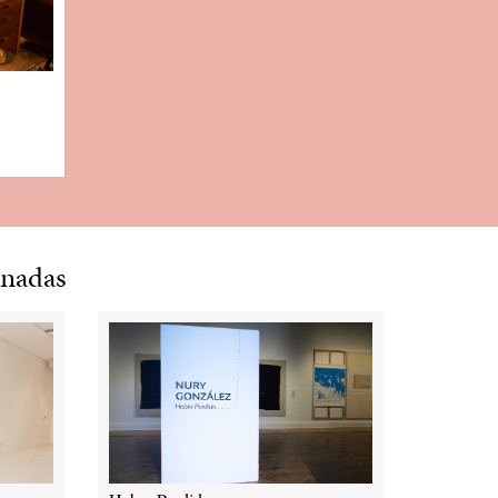
reparación —según relata— de la h
niñez en Beirut, intervenida feroz
guerra civil. En el video se ven a
Mediterráneo golpeando con sus ol
las cercanías del otrora lujoso hote
años 50 y que fungió como signo d
frustrada de la ciudad a la que la a
denominar el Paris del Medio Orien
común de la “arquitectura moderna
sólo por la guerra civil sino princ
onadas
asesinato pasional entre homosexu
De todas esas historias, difíciles 
que acompañan estos objetos textil
planeta —recuerdo vagamente una 
de Schlondorf en la que un caballo
desbocado entre las ruinas humea
quedo a solas con las cortinas que