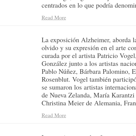
centrados en lo que podría denomin
histórica”. He intentado hacer de e
Read More
que supone, un correlato con los pr
sobre todo con las materialidades i
soportes y con el uso traslativo de
La exposición Alzheimer, aborda la
femeninas, provenientes del ámbit
olvido y su expresión en el arte c
referencias provienen de la búsqued
curada por el artista Patricio Voge
forzosa de relatos orales apenas a
González junto a los artistas nacio
hogareñas pérdidas, de historias t
Pablo Núñez, Bárbara Palomino, E
privadas que fraguaron el moment
Rosenblut. Vogel también participó
cuyo destino más probable es el d
se sumaron los artistas internacion
algunos documentos de archivo, de
de Nueva Zelanda, María Karantzi 
recopilación de frases famosas qu
Christina Meier de Alemania, Fran
verosímil de la dimensión personal.
Igor Stromajer de Eslovenia y Ka
documentos y objetos atesorados p
Read More
del Sur.
fueron acarreados y desplazados po
casualmente a Chile, me permiten 
En esta obra podemos ver la presen