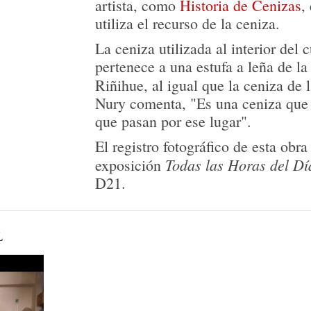
orden de objetos se traduce en una
artista, como
Historia de Cenizas
,
torno a la densidad de los material
utiliza el recurso de la ceniza.
lo orgánico, a la vez que muestra 
La ceniza utilizada al interior del 
textualidad y sus interrupciones. E
pertenece a una estufa a leña de la 
cifrarse en la figura de las Moiras,
Riñihue, al igual que la ceniza de 
no sólo el manejo del destino, sin
Nury comenta, "Es una ceniza que 
invención de las cinco vocales del 
que pasan por ese lugar".
El registro fotográfico de esta obr
Todas las Horas del Dí
exposición
D21.
L