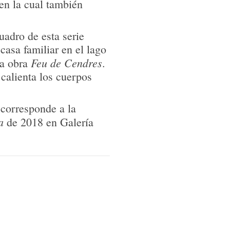
 poética que gira en
 en la cual también
es, de los residuos y de
una preocupación por la
cuadro de esta serie
sta última vuelve
casa familiar en el lago
 a quienes se les atribuía
Feu de Cendres
la obra
.
o que también la
calienta los cuerpos
alfabeto griego.
a corresponde a la
a
de 2018 en Galería