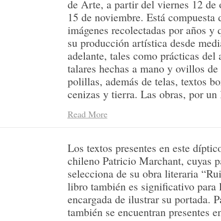
de Arte, a partir del viernes 12 de 
15 de noviembre. Está compuesta d
imágenes recolectadas por años y 
su producción artística desde medi
adelante, tales como prácticas del 
talares hechas a mano y ovillos de 
polillas, además de telas, textos bo
cenizas y tierra. Las obras, por un l
de las Moiras o Parcas de la mitolo
Read More
reflexionando en torno al tejido co
linealidad de los relatos e historias
proponen un cruce entre textos de l
Los textos presentes en este díptic
Marchant y Jacques Derrida, a qui
chileno Patricio Marchant, cuyas 
con imágenes de fronteras. Además
selecciona de su obra literaria “R
también al sustrato autobiográfico,
libro también es significativo para l
fotografías y sábanas de cáñamo d
encargada de ilustrar su portada. P
parte de la memoria familiar. El tr
también se encuentran presentes en