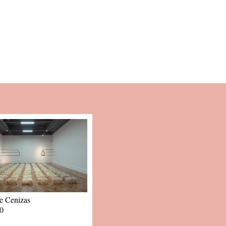
de Cenizas
0