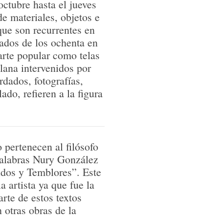
octubre hasta el jueves
e materiales, objetos e
que son recurrentes en
ados de los ochenta en
arte popular como telas
lana intervenidos por
rdados, fotografías,
ado, refieren a la figura
gía griega,
mo puesta en crisis de la
. Por otro lado,
os filósofos Patricio
o pertenecen al filósofo
enes pone en diálogo
palabras Nury González
, las obras recurren
uidos y Temblores”. Este
 al incluir como objetos,
a artista ya que fue la
el siglo XIX que forman
arte de estos textos
abajo de recolección y
 otras obras de la