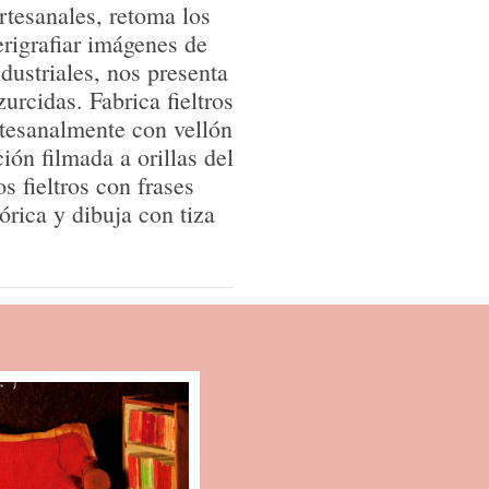
rtesanales, retoma los
rigrafiar imágenes de
ndustriales, nos presenta
urcidas. Fabrica fieltros
tesanalmente con vellón
ión filmada a orillas del
 fieltros con frases
órica y dibuja con tiza
en las
el año 2011 se
les y comienza la crítica
l país luego de la
ontexto el presidente es
este legado. En las
 quien confiesa