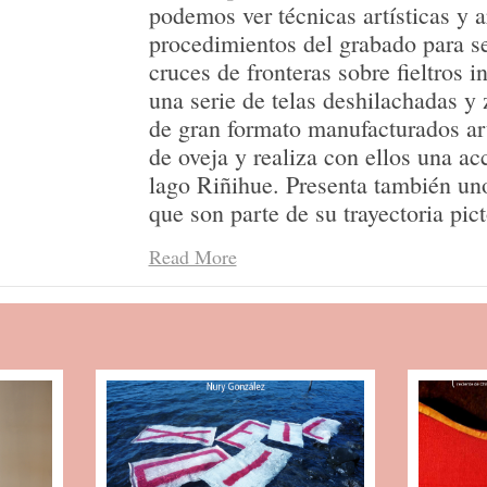
podemos ver técnicas artísticas y a
procedimientos del grabado para se
cruces de fronteras sobre fieltros i
una serie de telas deshilachadas y z
de gran formato manufacturados ar
de oveja y realiza con ellos una acc
lago Riñihue. Presenta también unos
que son parte de su trayectoria pict
algunas composiciones inspiradas 
Read More
correspondencias.
En términos sociales en Chile, en 
consolidan las protestas estudianti
al sistema mercantil que opera en e
Dictadura Cívico Militar. En este c
Sebastian Piñera, representando a 
reflexiones creativas de la artista,