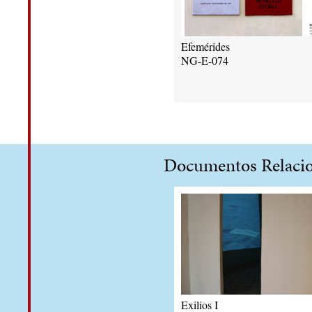
Efemérides
NG-E-074
Documentos Relaci
Exilios I