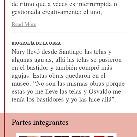
de ritmo que a veces es interrumpida o
gestionada creativamente: el uno,
determinado por la urdimbre, que las
Read More
tramas atraviesan en bandas, organizando
los hilos y revelando formas
BIOGRAFÍA DE LA OBRA
Nury llevó desde Santiago las telas y
algunas agujas, allá las telas se pusieron
en el bastidor y también compró más
agujas. Estas obras quedaron en el
museo. “No son las mismas obras porque
estas yo me lleve las telas y Osvaldo me
tenía los bastidores y yo las hice allá".
Partes integrantes