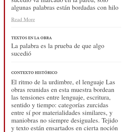
algunas palabras están bordadas con hilo
negro, en la primera letra D la aguja cae
Read More
colgada de un hilo.
TEXTOS EN LA OBRA
La palabra es la prueba de que algo
sucedió
CONTEXTO HISTÓRICO
El ritmo de la urdimbre, el lenguaje Las
obras reunidas en esta muestra bordean
las tensiones entre lenguaje, escritura,
sentido y tiempo: categorías zurcidas
entre sí por materialidades similares, y
maniobras no siempre desiguales. Tejido
y texto están ensartados en cierta noción