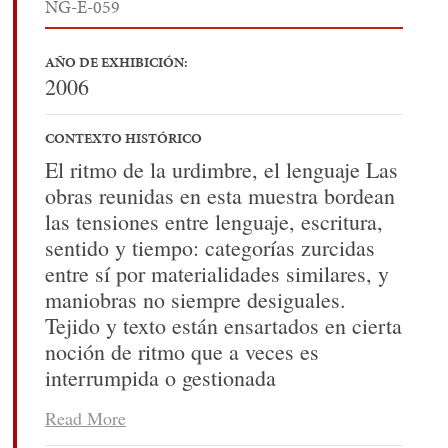
NG-E-059
AÑO DE EXHIBICIÓN:
2006
CONTEXTO HISTÓRICO
El ritmo de la urdimbre, el lenguaje Las
obras reunidas en esta muestra bordean
las tensiones entre lenguaje, escritura,
sentido y tiempo: categorías zurcidas
entre sí por materialidades similares, y
maniobras no siempre desiguales.
Tejido y texto están ensartados en cierta
noción de ritmo que a veces es
interrumpida o gestionada
creativamente: el uno, determinado por
Read More
la urdimbre, que las tramas atraviesan