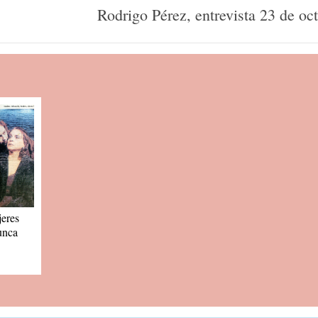
Rodrigo Pérez, entrevista 23 de oc
eres
unca