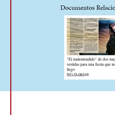
Documentos Relaci
"El malentendido" de dos muj
vestidas para una fiesta que n
llegó
NG-D-00168
(extensión)