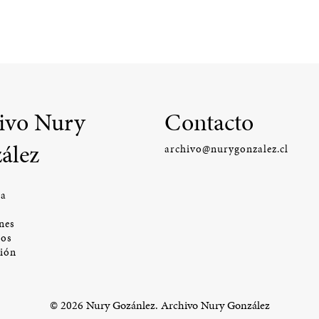
ivo Nury
Contacto
ález
archivo@nurygonzalez.cl
ía
nes
os
ción
© 2026 Nury Gozánlez. Archivo Nury González