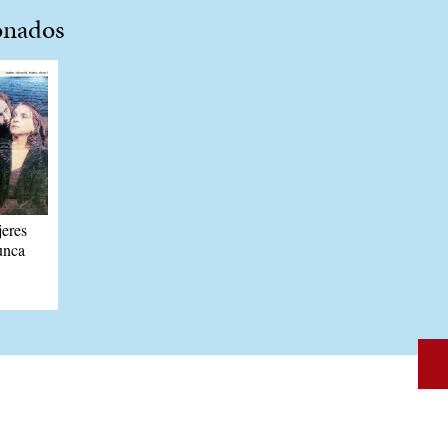
onados
eres
unca