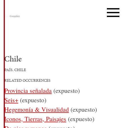
Chile
PAÍS, CHILE
RELATED OCCURRENCES
Provincia señalada
(expuesto)
Seis+
(expuesto)
Hegemonía & Visualidad
(expuesto)
Iconos, Tierras, Paisajes
(expuesto)