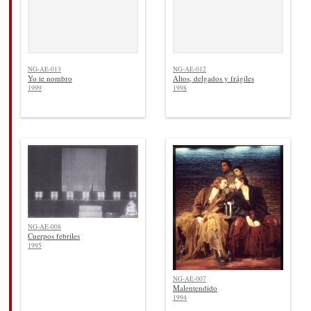
NG-AE-013
NG-AE-012
Yo te nombro
Altos, delgados y frágiles
1999
1998
NG-AE-008
Cuerpos febriles
1995
NG-AE-007
Malentendido
1994