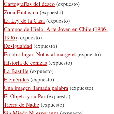
Cartografías del deseo
(expuesto)
Zona Fantasma
(expuesto)
La Ley de la Casa
(expuesto)
Campos de Hielo. Arte Joven en Chile (1986-
1996)
(expuesto)
Desigualdad
(expuesto)
En otro lugar. Notas al margen4
(expuesto)
Historia de cenizas
(expuesto)
La Bastille
(expuesto)
Efemérides
(expuesto)
Una imagen llamada palabra
(expuesto)
El Objeto y su Par
(expuesto)
Tierra de Nadie
(expuesto)
Sin Miedo Ni esperanza
(expuesto)