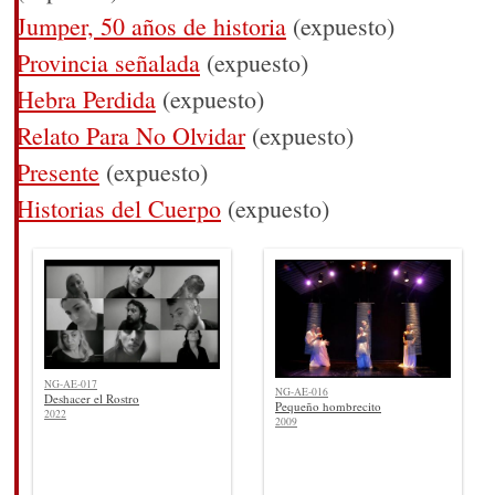
Jumper, 50 años de historia
(expuesto)
Provincia señalada
(expuesto)
Hebra Perdida
(expuesto)
Relato Para No Olvidar
(expuesto)
Presente
(expuesto)
Historias del Cuerpo
(expuesto)
NG-AE-017
NG-AE-016
Deshacer el Rostro
Pequeño hombrecito
2022
2009