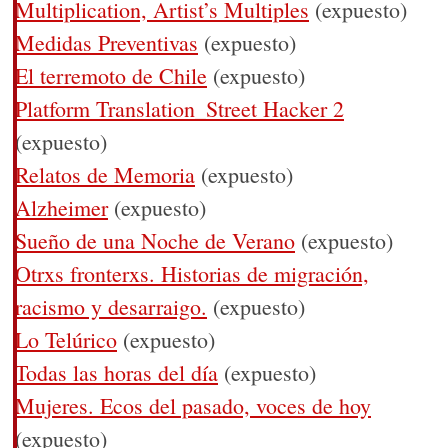
Multiplication, Artist’s Multiples
(expuesto)
Medidas Preventivas
(expuesto)
El terremoto de Chile
(expuesto)
Platform Translation_Street Hacker 2
(expuesto)
Relatos de Memoria
(expuesto)
Alzheimer
(expuesto)
Sueño de una Noche de Verano
(expuesto)
Otrxs fronterxs. Historias de migración,
racismo y desarraigo.
(expuesto)
Lo Telúrico
(expuesto)
Todas las horas del día
(expuesto)
Mujeres. Ecos del pasado, voces de hoy
(expuesto)