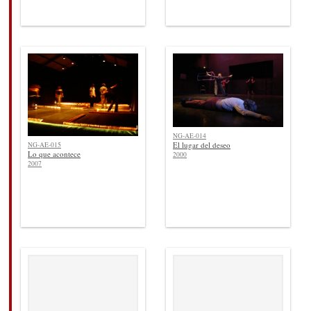
NG-AE-014
El lugar del deseo
NG-AE-015
Lo que acontece
2000
2007