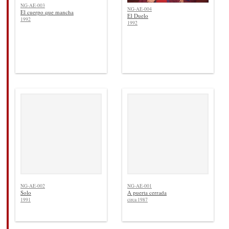
NG-AE-003
NG-AE-004
El cuerpo que mancha
El Duelo
1992
1992
NG-AE-002
NG-AE-001
Solo
A puerta cerrada
1991
circa 1987