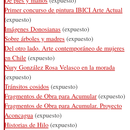
De pies y manos
(expuesto)
Primer concurso de pintura IBICI Arte Actual
(expuesto)
Imágenes Donosianas
(expuesto)
Sobre árboles y madres
(expuesto)
Del otro lado. Arte contemporáneo de mujeres
en Chile
(expuesto)
Nury González Rosa Velasco en la morada
(expuesto)
Tránsitos cosidos
(expuesto)
Fragmentos de Obra para Acumular
(expuesto)
Fragmentos de Obra para Acumular. Proyecto
Aconcagua
(expuesto)
Historias de Hilo
(expuesto)