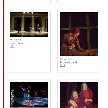
NG-AE-005
Cien golpes
1993
NG-AE-006
El vicio absurdo
1993