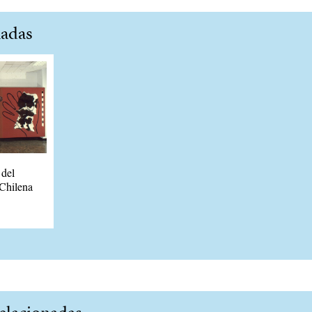
nadas
del
 Chilena
lacionadas