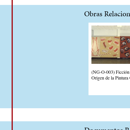
Obras Relacio
(NG-O-003) Ficción 
Origen de la Pintura
Documentos Re