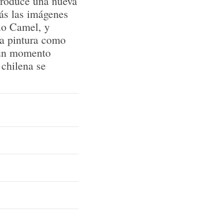
troduce una nueva
rás las imágenes
llo Camel, y
la pintura como
n un momento
 chilena se