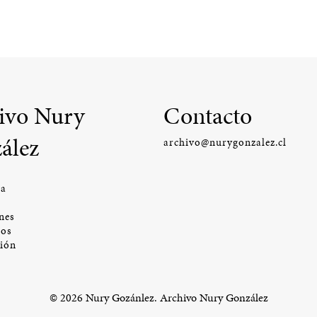
ivo Nury
Contacto
ález
archivo@nurygonzalez.cl
ía
nes
os
ción
© 2026 Nury Gozánlez. Archivo Nury González