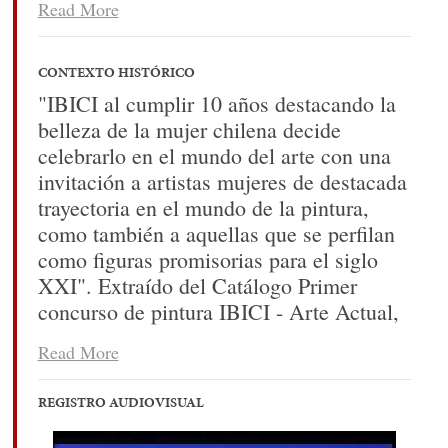
Read More
bordes irregulares que abarca la zona de
las impresiones. Bajo el borde inferior de
este campo de color aparecen nueve
CONTEXTO HISTÓRICO
imágenes impresas en pequeños
"IBICI al cumplir 10 años destacando la
fragmentos de tela, desde los cuales
belleza de la mujer chilena decide
cuelgan plomos de pesca.
celebrarlo en el mundo del arte con una
invitación a artistas mujeres de destacada
trayectoria en el mundo de la pintura,
como también a aquellas que se perfilan
como figuras promisorias para el siglo
XXI". Extraído del Catálogo Primer
concurso de pintura IBICI - Arte Actual,
1993, donde Nury González obtuvo el
Read More
primer premio en la categoría "Artistas
nuevas generaciones". (Desplegable
REGISTRO AUDIOVISUAL
exhibición).