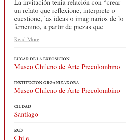
La invitación tenia relación con “crear
un relato que reflexione, interprete o
cuestione, las ideas o imaginarios de lo
femenino, a partir de piezas que
representen cuerpos de mujeres”.
Read More
(Documento de invitación 2020). Esta
invitación fue entregada a un grupo de
artistas, quienes revisaron la propuesta
LUGAR DE LA EXPOSICIÓN:
Museo Chileno de Arte Precolombino
curatorial enviada, la que estaba
acompañada de un conjunto de diez
diferentes figuras precolombinas, de las
INSTITUCION ORGANIZADORA
Museo Chileno de Arte Precolombino
cuales las artistas podían elegir una.
Nury Gonzalez, eligió trabajar con la
pieza
MORTERO ANTROPOMORFO:
CIUDAD
Santiago
FIGURA FEMENINA
. Piedra. Época
Prehispánica, Región de La Araucanía.
PAÍS
Altura: 10,5 cm.
Chile