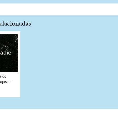
lacionadas
a de
Lopez +