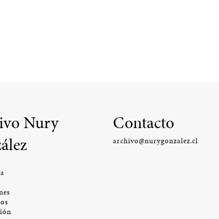
ivo Nury
Contacto
ález
archivo@nurygonzalez.cl
ía
nes
os
ción