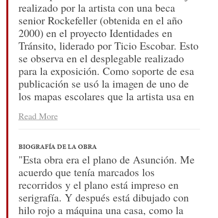
realizado por la artista con una beca
senior Rockefeller (obtenida en el año
2000) en el proyecto Identidades en
Tránsito, liderado por Ticio Escobar. Esto
se observa en el desplegable realizado
para la exposición. Como soporte de esa
publicación se usó la imagen de uno de
los mapas escolares que la artista usa en
su obra. En esta oportunidad la artista es
Read More
reconocida con la Orden del Yacaré,
tradición instaurada por Carlos
Colombino, arquitecto, artista y uno de
BIOGRAFÍA DE LA OBRA
los fundadores del Museo del Barro.
"Esta obra era el plano de Asunción. Me
acuerdo que tenía marcados los
recorridos y el plano está impreso en
serigrafía. Y después está dibujado con
hilo rojo a máquina una casa, como la