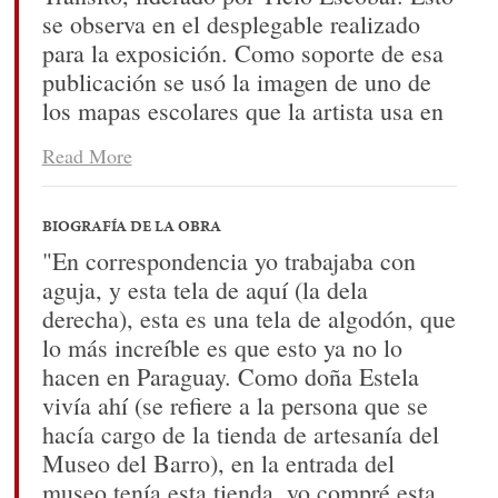
se observa en el desplegable realizado
para la exposición. Como soporte de esa
publicación se usó la imagen de uno de
los mapas escolares que la artista usa en
su obra. En esta oportunidad la artista es
Read More
reconocida con la Orden del Yacaré,
tradición instaurada por Carlos
Colombino, arquitecto, artista y uno de
BIOGRAFÍA DE LA OBRA
los fundadores del Museo del Barro.
"En correspondencia yo trabajaba con
aguja, y esta tela de aquí (la dela
derecha), esta es una tela de algodón, que
lo más increíble es que esto ya no lo
hacen en Paraguay. Como doña Estela
vivía ahí (se refiere a la persona que se
hacía cargo de la tienda de artesanía del
Museo del Barro), en la entrada del
museo tenía esta tienda, yo compré esta