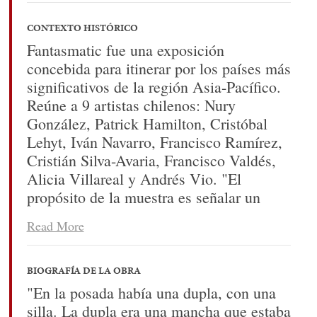
izquierdo del bastidor izquierdo, sobre el
suelo de la sala se ubica una silla de
CONTEXTO HISTÓRICO
madera, cuyas patas están puestas sobre
Fantasmatic fue una exposición
cuatro latas de conserva. Sobre el asiento
concebida para itinerar por los países más
de la silla se encuentra un alto de paños
significativos de la región Asia-Pacífico.
blancos, bordados a máquina con líneas
Reúne a 9 artistas chilenos: Nury
negras.
González, Patrick Hamilton, Cristóbal
Lehyt, Iván Navarro, Francisco Ramírez,
El segundo conjunto de obra,
Cristián Silva-Avaria, Francisco Valdés,
corresponde a un díptico de cachemire de
Alicia Villareal y Andrés Vio. "El
color oscuro montado sobre bastidor,
propósito de la muestra es señalar un
donde el de la izquierda corresponde a un
conjunto coherente de una producción
Read More
paño de color liso, y el de la derecha
artística que se desplaza, cruza y está
presenta líneas tipo cuadrillé. La tela de
unida, por las reformulaciones del
la izquierda presenta un patrón de agujas
lenguaje del arte. Las obras presentadas
BIOGRAFÍA DE LA OBRA
cruzadas que forman el signo +, más una
perfilan un posible estado del arte chileno
"En la posada había una dupla, con una
aguja pinchada que hace una suerte de
emergente. Los nueve artistas convocados
silla. La dupla era una mancha que estaba