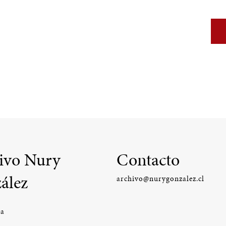
ivo Nury
Contacto
ález
archivo@nurygonzalez.cl
ía