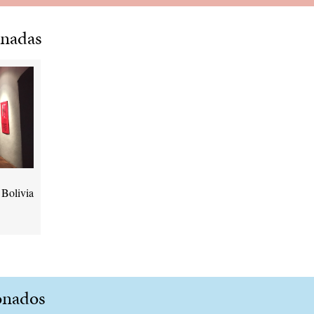
onadas
 Bolivia
onados