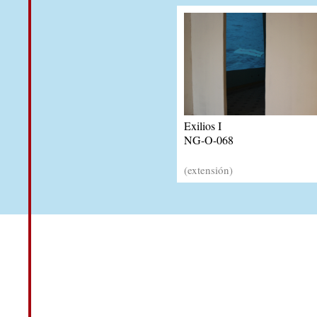
Exilios I
NG-O-068
(extensión)