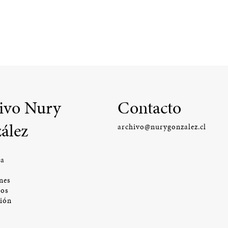
ivo Nury
Contacto
ález
archivo@nurygonzalez.cl
ía
nes
os
ción