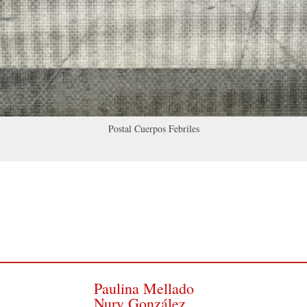
Postal Cuerpos Febriles
Paulina Mellado
Nury González