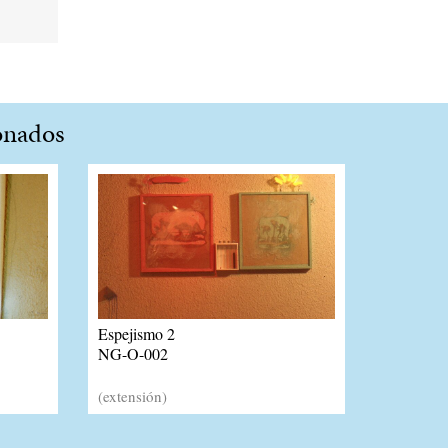
onados
Espejismo 2
NG-O-002
(extensión)