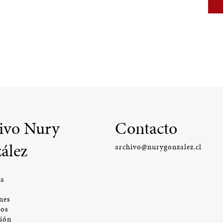
ivo Nury
Contacto
ález
archivo@nurygonzalez.cl
ía
nes
os
ción