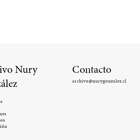
ivo Nury
Contacto
ález
archivo@nurygonzalez.cl
ía
nes
os
ción