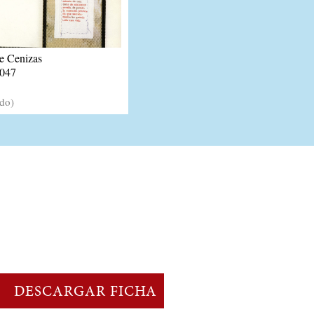
de Cenizas
047
ado)
DESCARGAR FICHA