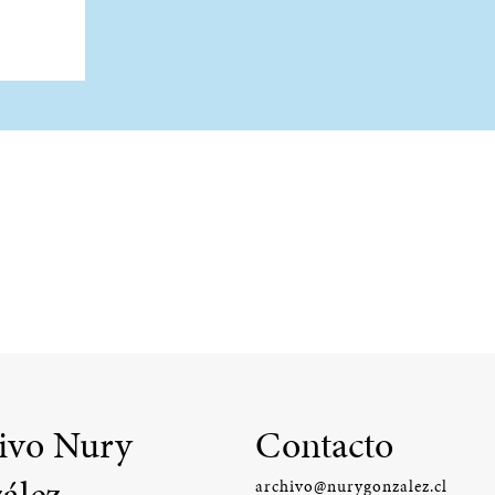
ivo Nury
Contacto
ález
archivo@nurygonzalez.cl