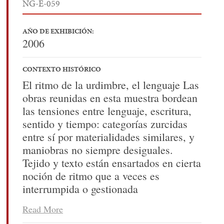
NG-E-059
AÑO DE EXHIBICIÓN:
2006
CONTEXTO HISTÓRICO
El ritmo de la urdimbre, el lenguaje Las
obras reunidas en esta muestra bordean
las tensiones entre lenguaje, escritura,
sentido y tiempo: categorías zurcidas
entre sí por materialidades similares, y
maniobras no siempre desiguales.
Tejido y texto están ensartados en cierta
noción de ritmo que a veces es
interrumpida o gestionada
creativamente: el uno, determinado por
Read More
la urdimbre, que las tramas atraviesan