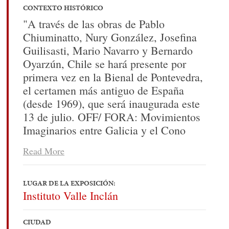
CONTEXTO HISTÓRICO
"A través de las obras de Pablo
Chiuminatto, Nury González, Josefina
Guilisasti, Mario Navarro y Bernardo
Oyarzún, Chile se hará presente por
primera vez en la Bienal de Pontevedra,
el certamen más antiguo de España
(desde 1969), que será inaugurada este
13 de julio. OFF/ FORA: Movimientos
Imaginarios entre Galicia y el Cono
Sur", es el título escogido para esta
Read More
versión, que tiene la particularidad de
postular por primera vez el diálogo
entre artistas de Galicia y artistas de
LUGAR DE LA EXPOSICIÓN:
Instituto Valle Inclán
Argentina, Chile y Uruguay. De esta
manera, "Off / Fóra", es la primera
Bienal europea que concede una
CIUDAD