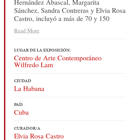
Hernández Abascal, Margarita
Sánchez, Sandra Contreras y Elvia Rosa
Castro, incluyó a más de 70 y 150
obras de artistas latinoamericanos y del
Read More
Caribe, en algunos casos los artistas
prestaron sus obras, en otros pudimos
tomarlas prestadas de las colecciones
LUGAR DE LA EXPOSICIÓN:
Centro de Arte Contemporáneo
de la Casa de las Américas, el Museo
Wilfredo Lam
Nacional de Bellas Artes y colecciones
privadas habaneras.
CIUDAD
La Habana
Ya sé leer:
La muestra latinoamericana
imagen y texto en el arte
PAÍS
latinoamericano
que se expone en el
Cuba
Centro de arte contemporáneo Wilfredo
Lam motiva a repensar los conceptos de
CURADOR/A
texto e imagen a través de 150 obras de
Elvia Rosa Castro