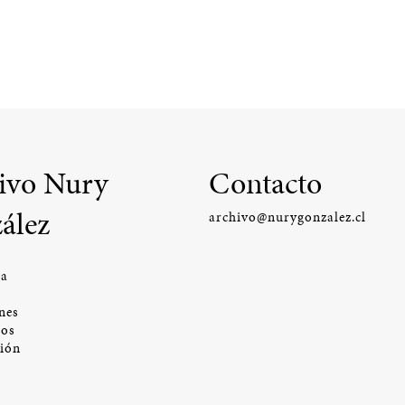
ivo Nury
Contacto
ález
archivo@nurygonzalez.cl
ía
nes
os
ción