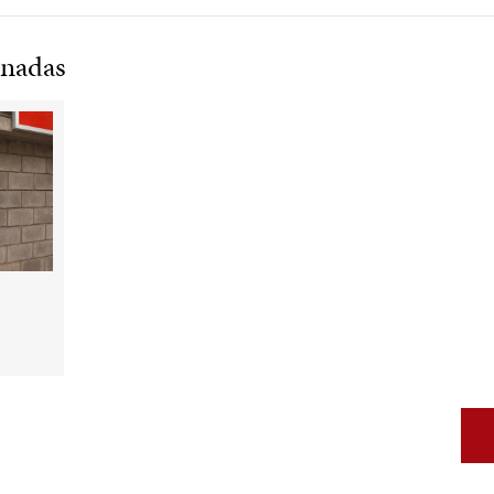
una altura media de los ojos. El tra
verá la imagen de su rostro y al de
onadas
texto que velará la imagen que se 
podrá mirar de frente su propio ro
mayo 2005.