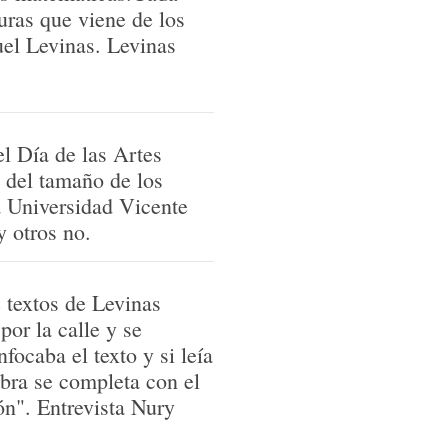
uras que viene de los
uel Levinas. Levinas
 significado del Otro en
lación que viene de
o. Al venir de dentro el
y lo que expresa es la
el Día de las Artes
en su desnudez. En la
s del tamaño de los
la desnudez y la
la Universidad Vicente
 de todos a los que
y otros no.
a viuda, el extranjero.
can y su Estadio del
e textos de Levinas
 primera identificación
por la calle y se
mación de yo, es
focaba el texto y si leía
de la serie de
obra se completa con el
l yo. La Huella del Otro
ón". Entrevista Nury
 necesita de la mirada
ados a 150 cm del suelo,