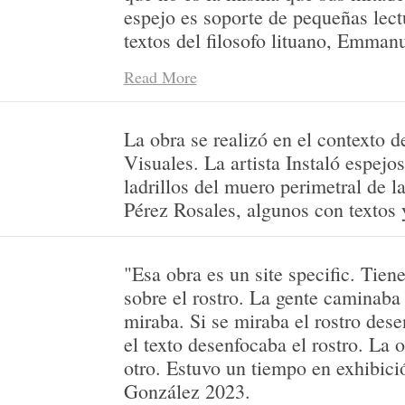
espejo es soporte de pequeñas lect
textos del filosofo lituano, Emman
identifica al Otro con el Rostro, el
Read More
el rostro puede ser visto en una re
dentro y va hacia afuera de sí mism
significado de rostro es expresión 
La obra se realizó en el contexto d
absoluta vulnerabilidad del rostro 
Visuales. La artista Instaló espejo
desnudez del rostro del otro brilla 
ladrillos del muero perimetral de 
vulnerabilidad de infinitos rostros:
Pérez Rosales, algunos con textos 
cubren de simbolismo el huérfano, l
Está también en el Fantasma de La
"Esa obra es un site specific. Tien
Espejo donde Lacan deduce que esa
sobre el rostro. La gente caminaba 
ante el espejo es clave para la for
miraba. Si se miraba el rostro desen
literalmente originaria y fundadora 
el texto desenfocaba el rostro. La 
identificaciones que constituirán e
otro. Estuvo un tiempo en exhibici
es un trabajo que para completarse
González 2023.
de un Otro. Los espejos están situ