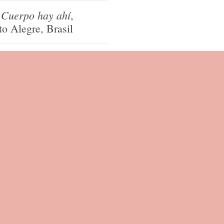
Cuerpo hay ahí
l
,
to Alegre, Brasil