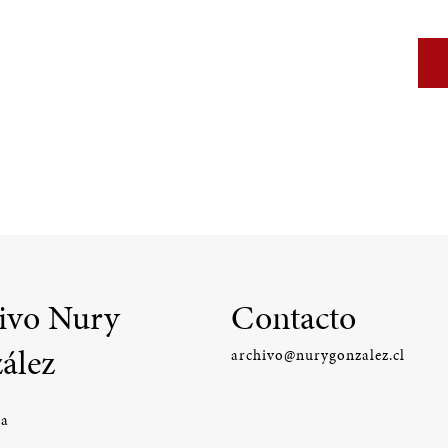
ivo Nury
Contacto
ález
archivo@nurygonzalez.cl
ía