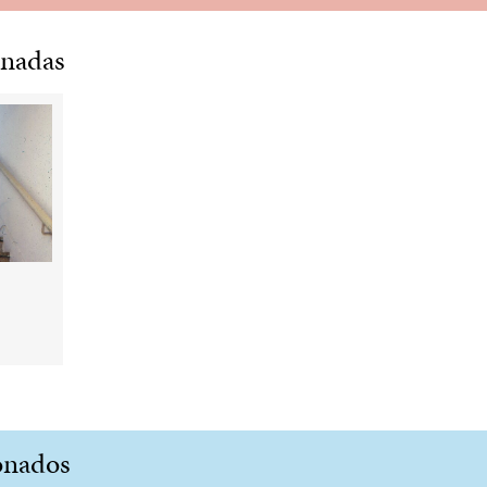
onadas
onados