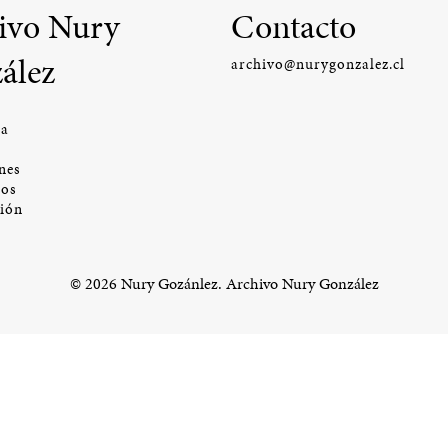
ivo Nury
Contacto
ález
archivo@nurygonzalez.cl
ía
nes
os
ción
© 2026 Nury Gozánlez. Archivo Nury González