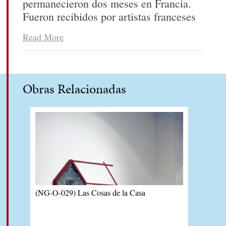
permanecieron dos meses en Francia.
Fueron recibidos por artistas franceses
que luego, algunos de ellos, vinieron a
Read More
Chile, también de intercambio,
realizando una exposición conjunta en
el Museo de Arte Contemporáneo del
Parque Forestal.
Obras Relacionadas
(NG-O-029) Las Cosas de la Casa