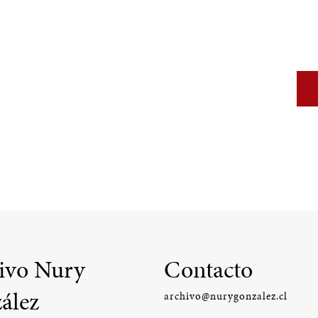
ivo Nury
Contacto
ález
archivo@nurygonzalez.cl