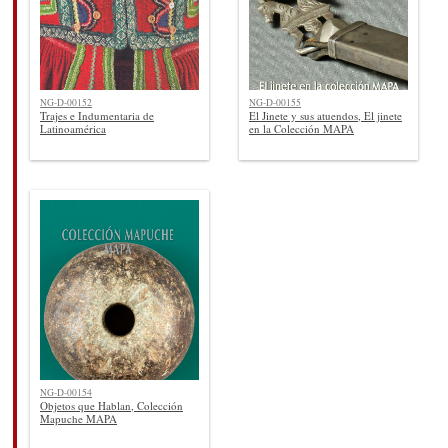
NG-D-00152
NG-D-00155
Trajes e Indumentaria de
El Jinete y sus atuendos, El jinete
Latinoamérica
en la Colección MAPA
NG-D-00154
Objetos que Hablan, Colección
Mapuche MAPA