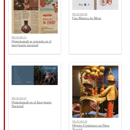
NG-D-00146
Una Manera de Mirar
NG-D-00131
Quinchamalí se reinstala en el
imaginario nacional
NG-D-00147
Quinchamalí en el Imaginario
Nacional
NG-D-00149
Objetos Cotidianos en Fibra
Vegetal